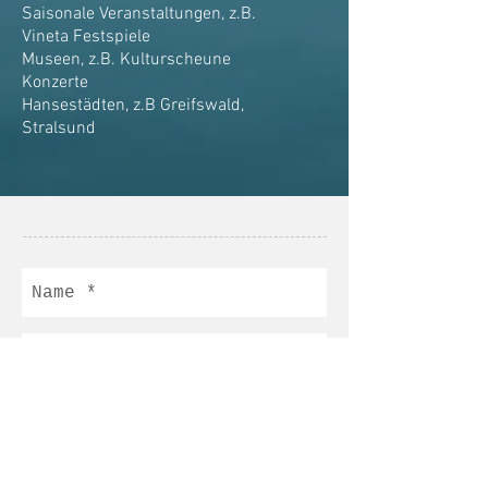
Saisonale Veranstaltungen, z.B.
Vineta Festspiele
Museen, z.B. Kulturscheune
Konzerte
Hansestädten, z.B Greifswald,
Stralsund