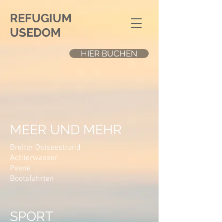
REFUGIUM
USEDOM
HIER BUCHEN
MEER UND MEHR
Breiter Ostseestrand
Achterwasser
Peene
Bootsfahrten
SPORT